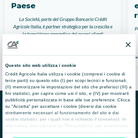
Paese
La Società, parte del Gruppo Bancario Crédit
Agricole Italia, è partner strategico per la crescita e
P
la transizione energetica dei propri clienti
Leggi di più
L
Questo sito web utilizza i cookie
Crédit Agricole Italia utilizza i cookie (compresi i cookie di
terze parti) su questo sito (I) per scopi tecnici e funzionali,
(II) memorizzare le impostazioni del sito che preferisci (III) a
fini statistici, per capire come usi il sito; e (IV) per mostrarti
pubblicità personalizzata in base alle tue preferenze. Clicca
Homepage
News
su "Accetta" per accettare i cookie (diversi dai cookie
strettamente necessari al funzionamento del sito e dai
cookie statistici, per i quali non è richiesto il consenso). In
alternativa, puoi cliccare su "Personalizza" per selezionare
le categorie di cookie che desideri accettare. Cliccando sulla