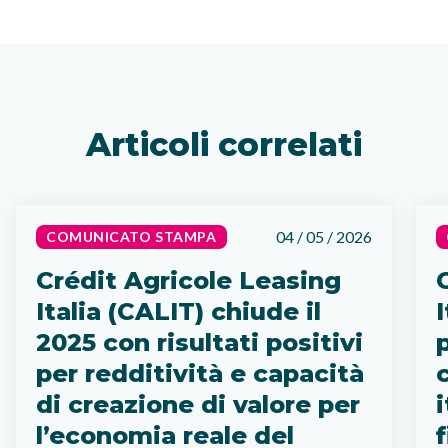
Articoli correlati
04 / 05 / 2026
COMUNICATO STAMPA
Crédit Agricole Leasing
Italia (CALIT) chiude il
2025 con risultati positivi
p
per redditività e capacità
di creazione di valore per
i
l’economia reale del