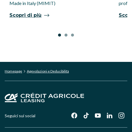
Made in Italy (MIMIT)
profes
Scopri di più
Scopr
Homepage
Agevolazioni e Deducibilità
Seguici sui social