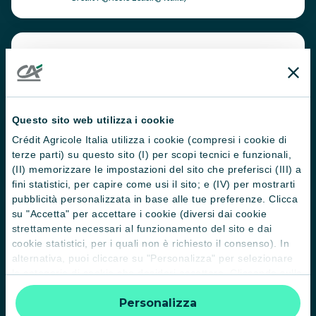
Rinnovi
i tuoi macchinari
senza immobilizzare
somme di capitale
Questo sito web utilizza i cookie
Acquisisci un
vantaggio
competitivo
in un
Crédit Agricole Italia utilizza i cookie (compresi i cookie di
mercato in continua evoluzione
terze parti) su questo sito (I) per scopi tecnici e funzionali,
(II) memorizzare le impostazioni del sito che preferisci (III) a
fini statistici, per capire come usi il sito; e (IV) per mostrarti
pubblicità personalizzata in base alle tue preferenze. Clicca
su "Accetta" per accettare i cookie (diversi dai cookie
Non
anticipi l’Iva
essendo rateizzata sui canoni
strettamente necessari al funzionamento del sito e dai
di leasing
cookie statistici, per i quali non è richiesto il consenso). In
alternativa, puoi cliccare su "Personalizza" per selezionare
le categorie di cookie che desideri accettare. Cliccando sulla
“X” le impostazioni predefinite vengono lasciate invariate e
Personalizza
quindi la navigazione può continuare senza cookie o altri
Il leasing permette di
dimezzare i tempi di