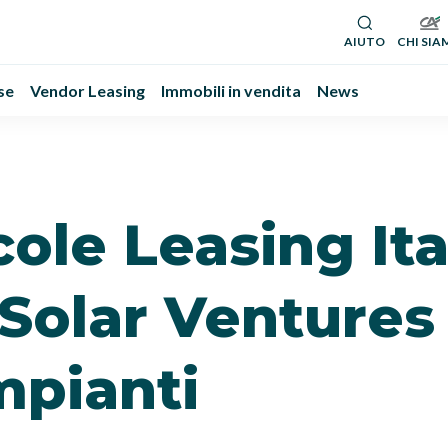
AIUTO
CHI SIA
se
Vendor Leasing
Immobili in vendita
News
cole Leasing Ita
i Solar Ventures
mpianti