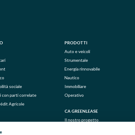
MO
PRODOTTI
Auto e veicoli
ari
Strumentale
ent
Energia rinnovabile
ico
Nautico
lità sociale
Immobiliare
 con parti correlate
Operativo
édit Agricole
CA GREENLEASE
Il nostro progetto
Energia rinnovabile
ie