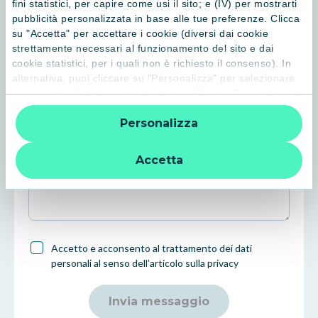
fini statistici, per capire come usi il sito; e (IV) per mostrarti
pubblicità personalizzata in base alle tue preferenze. Clicca
Cognome*
su "Accetta" per accettare i cookie (diversi dai cookie
strettamente necessari al funzionamento del sito e dai
cookie statistici, per i quali non è richiesto il consenso). In
Email*
alternativa, puoi cliccare su "Personalizza" per selezionare
le categorie di cookie che desideri accettare. Cliccando sulla
“X” le impostazioni predefinite vengono lasciate invariate e
Personalizza
quindi la navigazione può continuare senza cookie o altri
Cellulare*
strumenti di tracciamento diversi da quelli tecnici. Per
ulteriori informazioni:
informativa privacy
.
Accetta
Note*
Accetto e acconsento al trattamento dei dati
personali al senso dell’articolo sulla privacy
Invia messaggio